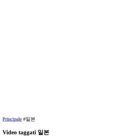
Principale
#일본
Video taggati
일본